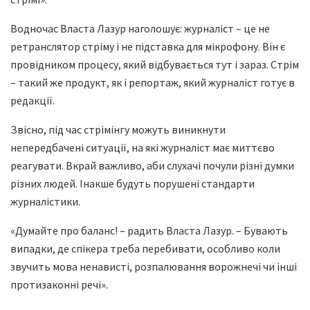
Водночас Власта Лазур наголошує: журналіст – це не
ретранслятор стріму і не підставка для мікрофону. Він є
провідником процесу, який відбувається тут і зараз. Стрім
– такий же продукт, як і репортаж, який журналіст готує в
редакції.
Звісно, під час стрімінгу можуть виникнути
непередбачені ситуації, на які журналіст має миттєво
реагувати. Вкрай важливо, аби слухачі почули різні думки
різних людей. Інакше будуть порушені стандарти
журналістики.
«Думайте про баланс! – радить Власта Лазур. – Бувають
випадки, де спікера треба перебивати, особливо коли
звучить мова ненависті, розпалювання ворожнечі чи інші
протизаконні речі».