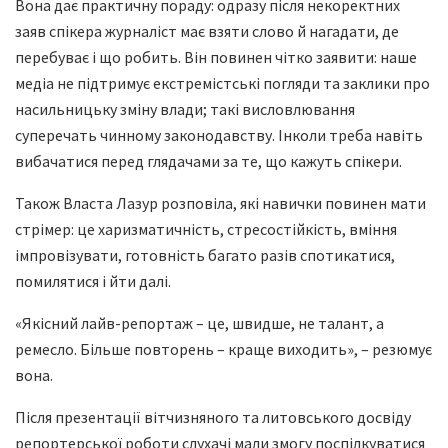
Вона дає практичну пораду: одразу після некоректних
заяв спікера журналіст має взяти слово й нагадати, де
перебуває і що робить. Він повинен чітко заявити: наше
медіа не підтримує екстремістські погляди та заклики про
насильницьку зміну влади; такі висловлювання
суперечать чинному законодавству. Інколи треба навіть
вибачатися перед глядачами за те, що кажуть спікери.
Також Власта Лазур розповіла, які навички повинен мати
стрімер: це харизматичність, стресостійкість, вміння
імпровізувати, готовність багато разів спотикатися,
помилятися і йти далі.
«Якісний лайв-репортаж – це, швидше, не талант, а
ремесло. Більше повторень – краще виходить», – резюмує
вона.
Після презентації вітчизняного та литовського досвіду
репортерської роботи слухачі мали змогу поспілкуватися