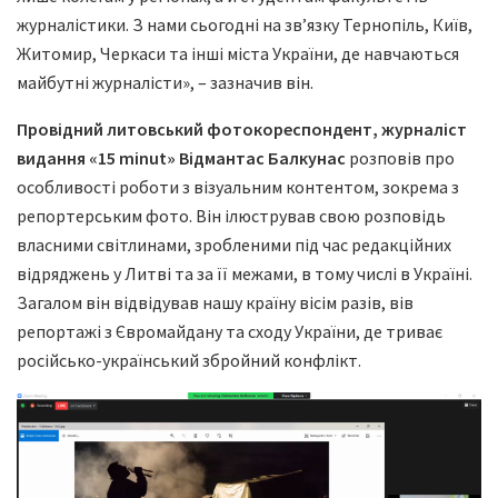
журналістики. З нами сьогодні на зв’язку Тернопіль, Київ,
Житомир, Черкаси та інші міста України, де навчаються
майбутні журналісти», – зазначив він.
Провідний литовський фотокореспондент, журналіст
видання «15 minut» Відмантас Балкунас
розповів про
особливості роботи з візуальним контентом, зокрема з
репортерським фото. Він ілюстрував свою розповідь
власними світлинами, зробленими під час редакційних
відряджень у Литві та за її межами, в тому числі в Україні.
Загалом він відвідував нашу країну вісім разів, вів
репортажі з Євромайдану та сходу України, де триває
російсько-український збройний конфлікт.