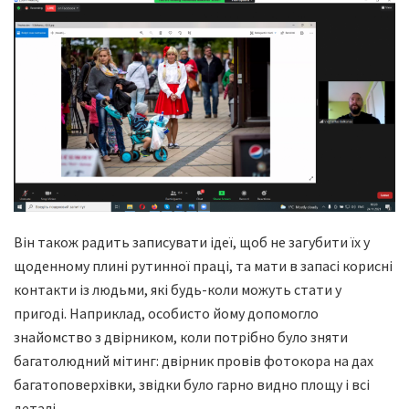
Він також радить записувати ідеї, щоб не загубити їх у
щоденному плині рутинної праці, та мати в запасі корисні
контакти із людьми, які будь-коли можуть стати у
пригоді. Наприклад, особисто йому допомогло
знайомство з двірником, коли потрібно було зняти
багатолюдний мітинг: двірник провів фотокора на дах
багатоповерхівки, звідки було гарно видно площу і всі
деталі.