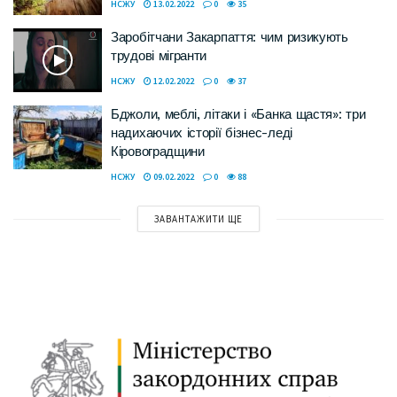
НСЖУ
13.02.2022
0
35
Заробітчани Закарпаття: чим ризикують
трудові мігранти
НСЖУ
12.02.2022
0
37
Бджоли, меблі, літаки і «Банка щастя»: три
надихаючих історії бізнес-леді
Кіровоградщини
НСЖУ
09.02.2022
0
88
ЗАВАНТАЖИТИ ЩЕ