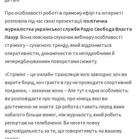
Про особливості роботі в прямому ефірі та інтернеті
розповіла під час своєї презентації
політична
журналістка української служби Радіо Свобода Власта
Лазур
. Вона пояснила слухачам вебінару особливості
стрімінгу – сучасного тренду, який відрізняється
оперативністю, динамічністю та непідробними й
непередбачуваними поворотами сюжету.
«Стрімінг – це онлайн-трансляція чого завгодно: хоч ви
варите борщ, хоч граєте в гру чи проводите спортивний
поєдинок, – зазначає вона. – Але тут є одна особливість:
ви розповідаєте про подію, про кінець якої ви
достеменно не знаєте. Ця робота ставить перед вами
набагато більше вимог, ніж журналісту, який робить
репортаж на телебаченні. Ви несете повну
відповідальність за те, що говоритимуть на вашому
стрімі».