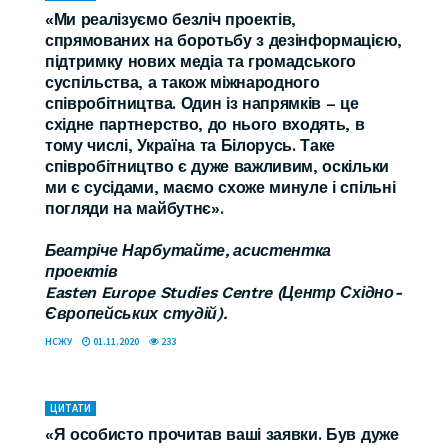
«Ми реалізуємо безліч проектів,
спрямованих на боротьбу з дезінформацією,
підтримку нових медіа та громадського
суспільства, а також міжнародного
співробітництва. Один із напрямків – це
східне партнерство, до нього входять, в
тому числі, Україна та Білорусь. Таке
співробітництво є дуже важливим, оскільки
ми є сусідами, маємо схоже минуле і спільні
погляди на майбутнє».
Беатріче Нарбутайте, асистентка
проектів
Easten Europe Studies Centre (Центр Східно-
Європейських студій).
НСЖУ
01.11.2020
233
ЦИТАТИ
«Я особисто прочитав ваші заявки. Був дуже