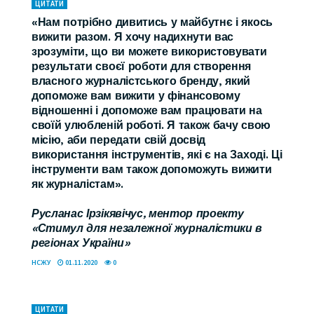
ЦИТАТИ
«Нам потрібно дивитись у майбутнє і якось
вижити разом. Я хочу надихнути вас
зрозуміти, що ви можете використовувати
результати своєї роботи для створення
власного журналістського бренду, який
допоможе вам вижити у фінансовому
відношенні і допоможе вам працювати на
своїй улюбленій роботі. Я також бачу свою
місію, аби передати свій досвід
використання інструментів, які є на Заході. Ці
інструменти вам також допоможуть вижити
як журналістам».
Русланас Ірзікявічус, ментор проекту
«Стимул для незалежної журналістики в
регіонах України»
НСЖУ
01.11.2020
0
ЦИТАТИ