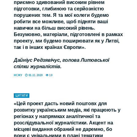
приємно здивований високим рівнем
підготовки, глибиною та серйозністю
порушених тем. Я та мої колеги будемо
робити все можливе, щоб підняти ваші
навички на більш високий рівень.
Безумовно, матеріали, підготовлені в рамках
проекту, ми будемо поширювати як у Литві,
так і в інших країнах Європи».
Дайніус Редзявічус, голова Литовської
спілки журналістів.
НСЖУ
01.11.2020
10
ЦИТАТИ
«Цей проект дасть новий поштовх для
розвитку українським медіа, які працюють у
регіонах у напрямках аналітичної та
розслідувальної журналістики. Акцент на
місцеві видання обраний не даремно, бо
вони є унікальними в плані тематики